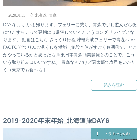
2020.01.05
北海道
,
青森
DAY7はいよいよ帰ります。フェリーに乗り、青森で少し遊んだら夜
にひたすら走って翌朝には帰宅しているというロングドライブとな
ります。 動画はこちら ざっくり行程 津軽海峡フェリーで青森へ A-
FACTORYでりんご尽くしを堪能（施設全体がすごくお洒落で、どこ
がやっているかと思ったらJR東日本青森商業開発とのことで、こう
いう取り組みはいいですね） 青森なんだけど函太郎で寿司をいただ
く（東京でも食べら […]
続きを読む
2019-2020年末年始_北海道旅DAY6
トラキャンの旅