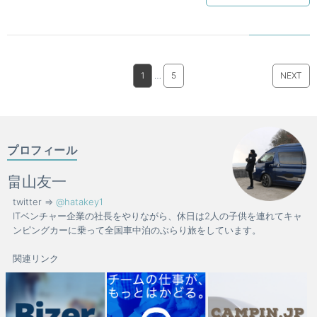
1
…
5
NEXT
プロフィール
畠山友一
twitter =>
@hatakey1
ITベンチャー企業の社長をやりながら、休日は2人の子供を連れてキャ
ンピングカーに乗って全国車中泊のぶらり旅をしています。
関連リンク