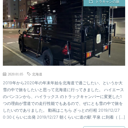
トラキャンの旅
2020.01.05
北海道
2019年から2020年の年末年始を北海道で過ごしたい、というか大
雪の中で旅をしたいと思って北海道に行ってきました。 ハイエース
のバンコンから、ハイラックス のトラックキャンパーに変更した1
つの理由が雪道での走行性能でもあるので、ぜにとも雪の中で旅を
したいのでありました。 動画はこちら ざっとの行程 2019/12/27
0:30くらいに出発 2019/12/27 朝くらいに道の駅 平泉 に到着（ […]