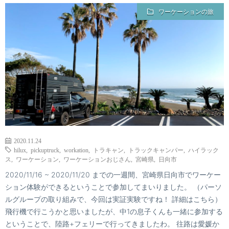
ワーケーションの旅
2020.11.24
hilux
,
pickuptruck
,
workation
,
トラキャン
,
トラックキャンパー
,
ハイラック
ス
,
ワーケーション
,
ワーケーションおじさん
,
宮崎県
,
日向市
2020/11/16 ~ 2020/11/20 までの一週間、宮崎県日向市でワーケー
ション体験ができるということで参加してまいりました。 （パーソ
ルグループの取り組みで、今回は実証実験ですね！ 詳細はこちら）
飛行機で行こうかと思いましたが、中1の息子くんも一緒に参加する
ということで、陸路+フェリーで行ってきましたわ。 往路は愛媛か