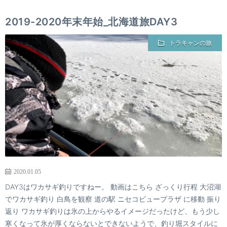
2019-2020年末年始_北海道旅DAY3
トラキャンの旅
2020.01.05
DAY3はワカサギ釣りですねー。 動画はこちら ざっくり行程 大沼湖
でワカサギ釣り 白鳥を観察 道の駅 ニセコビュープラザ に移動 振り
返り ワカサギ釣りは氷の上からやるイメージだったけど、もう少し
寒くなって氷が厚くならないとできないようで、釣り堀スタイルに