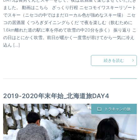
ました。 動画はこちら ざっくり行程 ニセコモイワスキーリゾート
でスキー（ニセコの中ではまだローカル色が強めなスキー場） ニセ
コの居酒屋 くつろぎダイニングらくだ で夜を楽しむ（飲むために
1.6km離れた道の駅に車を停めて吹雪の中20分を歩く） 振り返り こ
の日はとにかく吹雪。前日が暖かく一度雪が溶けてから一気に冷え
込ん […]
続きを読む
2019-2020年末年始_北海道旅DAY4
トラキャンの旅