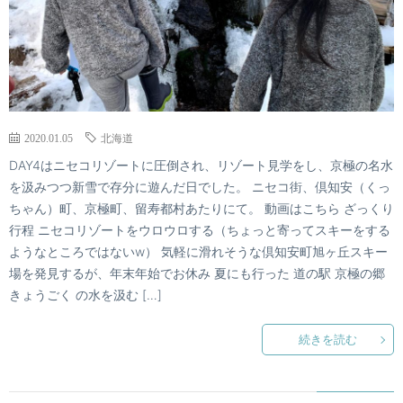
2020.01.05
北海道
DAY4はニセコリゾートに圧倒され、リゾート見学をし、京極の名水
を汲みつつ新雪で存分に遊んだ日でした。 ニセコ街、倶知安（くっ
ちゃん）町、京極町、留寿都村あたりにて。 動画はこちら ざっくり
行程 ニセコリゾートをウロウロする（ちょっと寄ってスキーをする
ようなところではないw） 気軽に滑れそうな倶知安町旭ヶ丘スキー
場を発見するが、年末年始でお休み 夏にも行った 道の駅 京極の郷
きょうごく の水を汲む […]
続きを読む