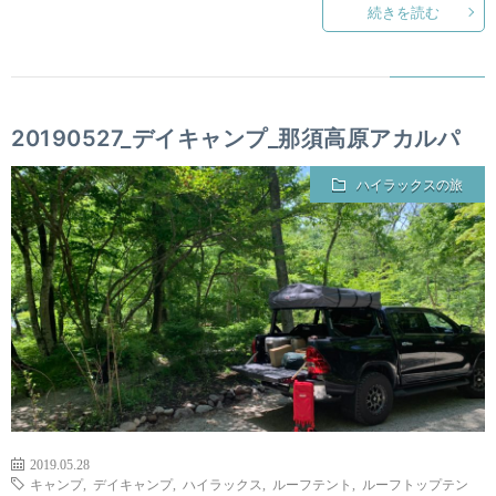
続きを読む
20190527_デイキャンプ_那須高原アカルパ
ハイラックスの旅
2019.05.28
キャンプ
,
デイキャンプ
,
ハイラックス
,
ルーフテント
,
ルーフトップテン