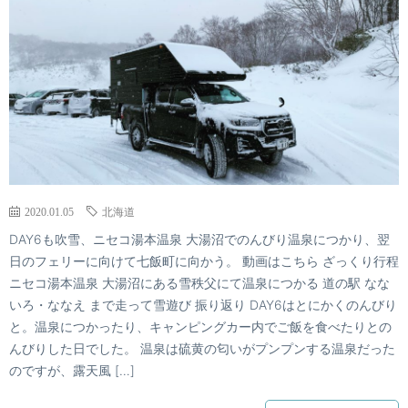
2020.01.05
北海道
DAY6も吹雪、ニセコ湯本温泉 大湯沼でのんびり温泉につかり、翌
日のフェリーに向けて七飯町に向かう。 動画はこちら ざっくり行程
ニセコ湯本温泉 大湯沼にある雪秩父にて温泉につかる 道の駅 なな
いろ・ななえ まで走って雪遊び 振り返り DAY6はとにかくのんびり
と。温泉につかったり、キャンピングカー内でご飯を食べたりとの
んびりした日でした。 温泉は硫黄の匂いがプンプンする温泉だった
のですが、露天風 […]