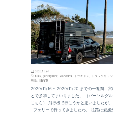
2020.11.24
hilux
,
pickuptruck
,
workation
,
トラキャン
,
トラックキャン
崎県
,
日向市
2020/11/16 ~ 2020/11/20 ま
とで参加してまいりました。 （パーソルグル
こちら） 飛行機で行こうかと思いましたが
+フェリーで行ってきましたわ。 往路は愛媛