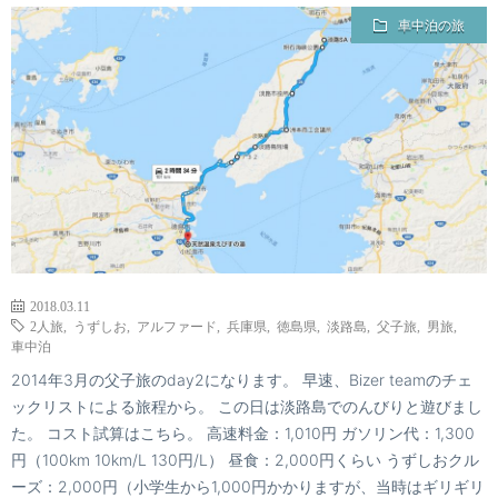
車中泊の旅
2018.03.11
2人旅
,
うずしお
,
アルファード
,
兵庫県
,
徳島県
,
淡路島
,
父子旅
,
男旅
,
車中泊
2014年3月の父子旅のday2になります。 早速、Bizer teamのチェ
ックリストによる旅程から。 この日は淡路島でのんびりと遊びまし
た。 コスト試算はこちら。 高速料金：1,010円 ガソリン代：1,300
円（100km 10km/L 130円/L） 昼食：2,000円くらい うずしおクル
ーズ：2,000円（小学生から1,000円かかりますが、当時はギリギリ